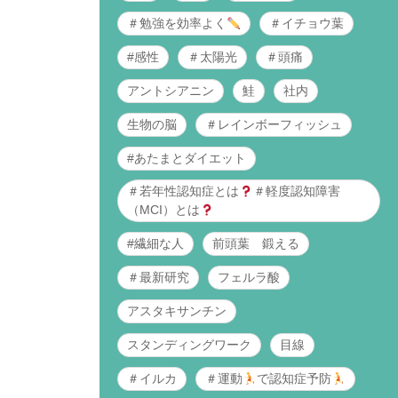
＃勉強を効率よく
＃イチョウ葉
#感性
＃太陽光
＃頭痛
アントシアニン
鮭
社内
生物の脳
＃レインボーフィッシュ
#あたまとダイエット
＃若年性認知症とは
＃軽度認知障害
（MCI）とは
#繊細な人
前頭葉 鍛える
＃最新研究
フェルラ酸
アスタキサンチン
スタンディングワーク
目線
＃イルカ
＃運動
で認知症予防