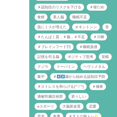
＃認知症のリスクを下げる
＃寝だめ
食材
美人脳
睡眠不足
急にミスが増えた
オキシトシン
音
＃たんぱく質，＃脳，＃不足
＃川柳
＃ブレインフード
＃睡眠負債
記憶を司る脳
ポジティブ思考
安眠
クジラ
ドーパミン
ヘヴィメタル
集中
＃
歳から始める認知症予防
＃ストレスを和らげる(^▽^)
＃徹夜
過敏性腸症候群
若々しい
eスポーツ
大脳新皮質
恋愛
音楽
食事
＃大人の脳トレ