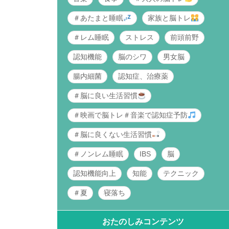
＃あたまと睡眠
家族と脳トレ
＃レム睡眠
ストレス
前頭前野
認知機能
脳のシワ
男女脳
腸内細菌
認知症、治療薬
＃脳に良い生活習慣
＃映画で脳トレ＃音楽で認知症予防
＃脳に良くない生活習慣
＃ノンレム睡眠
IBS
脳
認知機能向上
知能
テクニック
＃夏
寝落ち
おたのしみコンテンツ