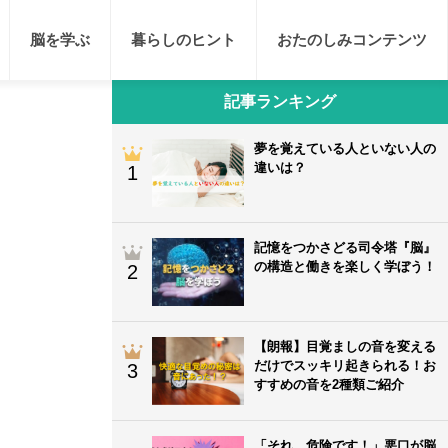
脳を学ぶ
暮らしのヒント
おたのしみコンテンツ
記事ランキング
夢を覚えている人といない人の
違いは？
1
記憶をつかさどる司令塔『脳』
の構造と働きを楽しく学ぼう！
2
【朗報】目覚ましの音を変える
だけでスッキリ起きられる！お
3
すすめの音を2種類ご紹介
「それ、危険です！」悪口が脳