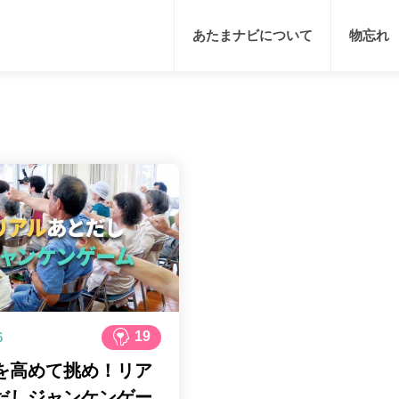
あたまナビについて
物忘れ
生活習慣
脳の仕組み
脳トレゲーム
趣味
研究情報
食材・レシピ
クイズ
脳トレ紹介
イベント
仕事・勉強
19
6
を高めて挑め！リア
だしジャンケンゲー