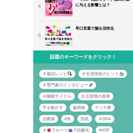
に与える影響とは？
4
早口言葉で脳を活性化
5
話題のキーワードをクリック！
＃脳活レシピ
＃生涯現役のヒント
＃専門家のインタビュー
＃睡眠サイクル
生活習慣の改善
手を動かす
歯周病
マッチ棒
治療薬
#魚
気絶
＃DHA
＃
フルーツ
で抗酸化
#HSP