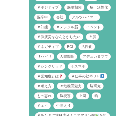
＃ポジティブ
脳腸相関
脳 活性化
脳卒中
会社
アルツハイマー
＃知能
＃デジタル脳
イベント
＃脳疲労をなんとかしたい
＃脳
＃ネガティブ
BCI
活性化
リハビリ
人間関係
アデュカヌマブ
＃シンクリッド
＃スマホ
＃認知症とは
＃仕事の効率ＵＰ
＃考え方
＃危機回避力
脳研究
もの忘れ
脳梗塞
上司
猫
＃エイ
中年太り
＃あたまに注目成分！ロスマリン酸
を知