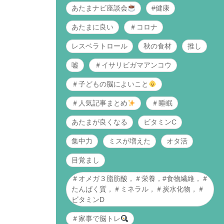
あたまナビ座談会
#健康
あたまに良い
＃コロナ
レスベラトロール
秋の食材
推し
嘘
＃イサリビガマアンコウ
＃子どもの脳によいこと
＃人気記事まとめ
＃睡眠
あたまが良くなる
ビタミンC
集中力
ミスが増えた
オタ活
目覚まし
＃オメガ３脂肪酸，＃栄養，#食物繊維，＃
たんぱく質，＃ミネラル，＃炭水化物，＃
ビタミンD
＃家事で脳トレ