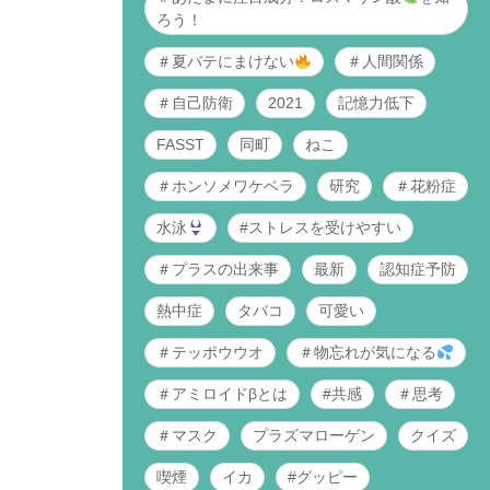
ろう！
＃夏バテにまけない
＃人間関係
＃自己防衛
2021
記憶力低下
FASST
同町
ねこ
＃ホンソメワケベラ
研究
＃花粉症
水泳
#ストレスを受けやすい
＃プラスの出来事
最新
認知症予防
熱中症
タバコ
可愛い
＃テッポウウオ
＃物忘れが気になる
＃アミロイドβとは
#共感
＃思考
＃マスク
プラズマローゲン
クイズ
喫煙
イカ
#グッピー