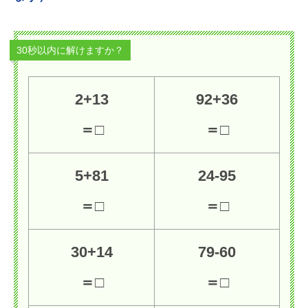
30秒以内に解けますか？
2+13
92+36
＝□
＝□
5+81
24-95
＝□
＝□
30+14
79-60
＝□
＝□