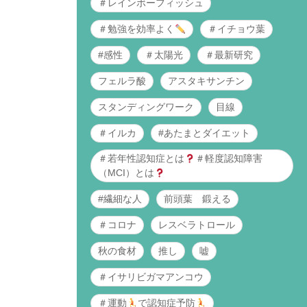
＃レインボーフィッシュ
＃勉強を効率よく
＃イチョウ葉
#感性
＃太陽光
＃最新研究
フェルラ酸
アスタキサンチン
スタンディングワーク
目線
＃イルカ
#あたまとダイエット
＃若年性認知症とは
＃軽度認知障害
（MCI）とは
#繊細な人
前頭葉 鍛える
＃コロナ
レスベラトロール
秋の食材
推し
嘘
＃イサリビガマアンコウ
＃運動
で認知症予防