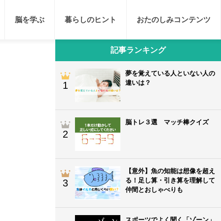
脳を学ぶ
暮らしのヒント
おたのしみコンテンツ
記事ランキング
夢を覚えている人といない人の
違いは？
1
脳トレ３選 マッチ棒クイズ
2
【意外】魚の知能は想像を超え
る！足し算・引き算を理解して
3
仲間とおしゃべりも
スポーツでよく聞く「ゾーン」