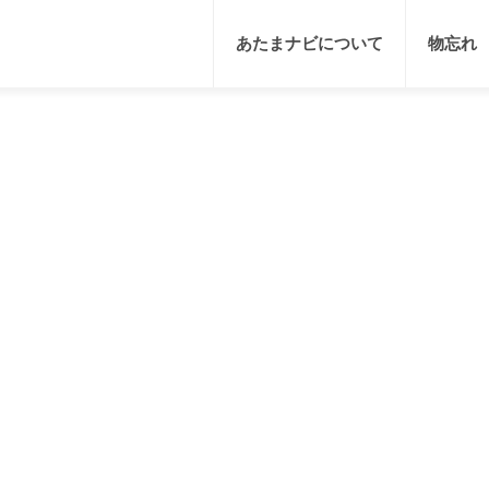
あたまナビについて
物忘れ
生活習慣
脳の仕組み
脳トレゲーム
趣味
研究情報
食材・レシピ
クイズ
脳トレ紹介
イベント
仕事・勉強