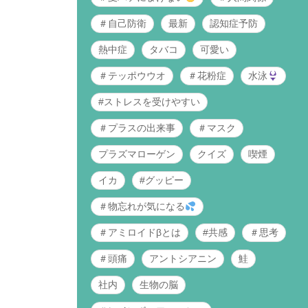
＃自己防衛
最新
認知症予防
熱中症
タバコ
可愛い
＃テッポウウオ
＃花粉症
水泳
#ストレスを受けやすい
＃プラスの出来事
＃マスク
プラズマローゲン
クイズ
喫煙
イカ
#グッピー
＃物忘れが気になる
＃アミロイドβとは
#共感
＃思考
＃頭痛
アントシアニン
鮭
社内
生物の脳