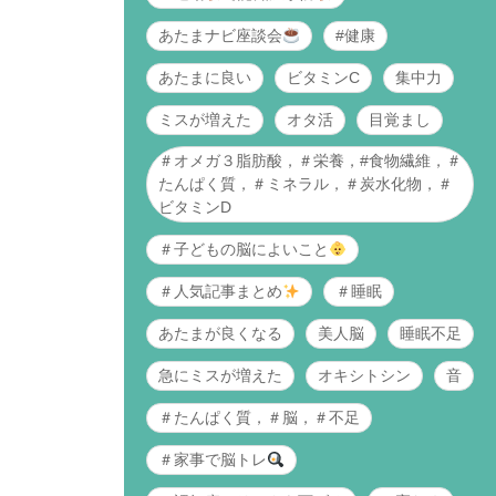
あたまナビ座談会
#健康
あたまに良い
ビタミンC
集中力
ミスが増えた
オタ活
目覚まし
＃オメガ３脂肪酸，＃栄養，#食物繊維，＃
たんぱく質，＃ミネラル，＃炭水化物，＃
ビタミンD
＃子どもの脳によいこと
＃人気記事まとめ
＃睡眠
あたまが良くなる
美人脳
睡眠不足
急にミスが増えた
オキシトシン
音
＃たんぱく質，＃脳，＃不足
＃家事で脳トレ