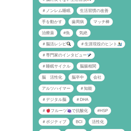
＃ノンレム睡眠
生活習慣の改善
手を動かす
歯周病
マッチ棒
治療薬
#魚
気絶
＃脳活レシピ
＃生涯現役のヒント
＃専門家のインタビュー
＃睡眠サイクル
脳腸相関
脳 活性化
脳卒中
会社
アルツハイマー
＃知能
＃デジタル脳
＃DHA
＃
フルーツ
で抗酸化
#HSP
＃ポジティブ
BCI
活性化