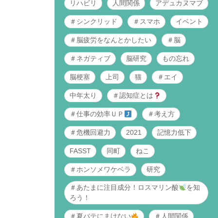
リハビリ
人間関係
アデュカヌマブ
＃シンクリッド
＃スマホ
イベント
＃脳疲労をなんとかしたい
＃脳
＃ネガティブ
脳研究
もの忘れ
脳梗塞
上司
猫
＃エイ
中年太り
＃認知症とは
＃仕事の効率ＵＰ
＃考え方
＃危機回避力
2021
記憶力低下
FASST
同町
ねこ
＃ホンソメワケベラ
研究
＃あたまに注目成分！ロスマリン酸
を知
ろう！
＃夏バテにまけない
＃人間関係