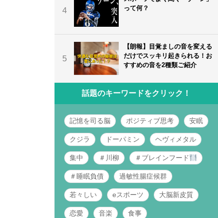
って何？
4
【朗報】目覚ましの音を変える
だけでスッキリ起きられる！お
5
すすめの音を2種類ご紹介
話題のキーワードをクリック！
記憶を司る脳
ポジティブ思考
安眠
クジラ
ドーパミン
ヘヴィメタル
集中
＃川柳
＃ブレインフード
＃睡眠負債
過敏性腸症候群
若々しい
eスポーツ
大脳新皮質
恋愛
音楽
食事