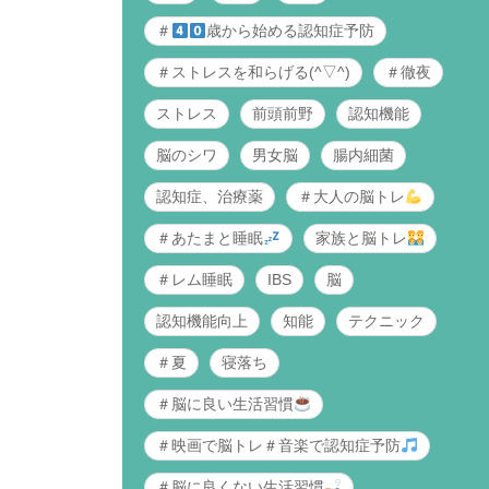
＃
歳から始める認知症予防
＃ストレスを和らげる(^▽^)
＃徹夜
ストレス
前頭前野
認知機能
脳のシワ
男女脳
腸内細菌
認知症、治療薬
＃大人の脳トレ
＃あたまと睡眠
家族と脳トレ
＃レム睡眠
IBS
脳
認知機能向上
知能
テクニック
＃夏
寝落ち
＃脳に良い生活習慣
＃映画で脳トレ＃音楽で認知症予防
＃脳に良くない生活習慣