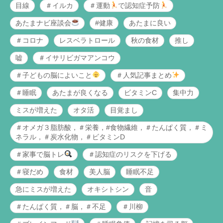
目線
＃イルカ
＃運動
で認知症予防
あたまナビ座談会
#健康
あたまに良い
＃コロナ
レスベラトロール
秋の食材
推し
嘘
＃イサリビガマアンコウ
＃子どもの脳によいこと
＃人気記事まとめ
＃睡眠
あたまが良くなる
ビタミンC
集中力
ミスが増えた
オタ活
目覚まし
＃オメガ３脂肪酸，＃栄養，#食物繊維，＃たんぱく質，＃ミ
ネラル，＃炭水化物，＃ビタミンD
＃家事で脳トレ
＃認知症のリスクを下げる
＃寝だめ
食材
美人脳
睡眠不足
急にミスが増えた
オキシトシン
音
＃たんぱく質，＃脳，＃不足
＃川柳