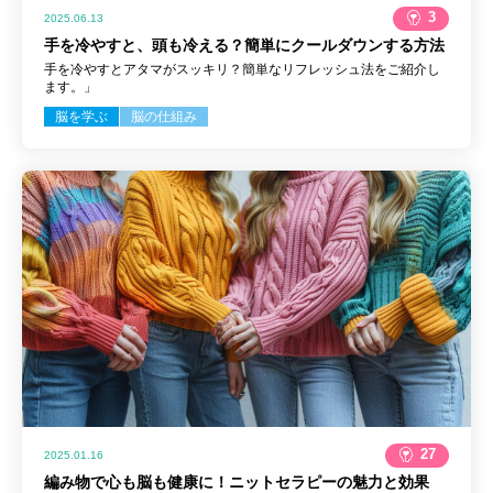
3
2025.06.13
手を冷やすと、頭も冷える？簡単にクールダウンする方法
手を冷やすとアタマがスッキリ？簡単なリフレッシュ法をご紹介し
ます。」
脳を学ぶ
脳の仕組み
27
2025.01.16
編み物で心も脳も健康に！ニットセラピーの魅力と効果