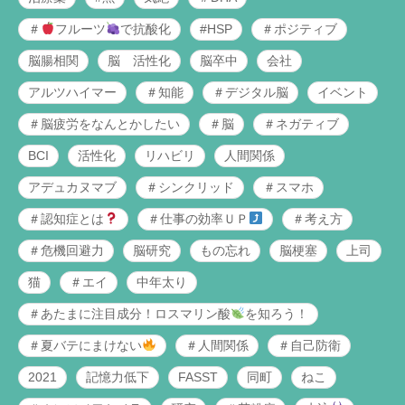
＃
フルーツ
で抗酸化
#HSP
＃ポジティブ
脳腸相関
脳 活性化
脳卒中
会社
アルツハイマー
＃知能
＃デジタル脳
イベント
＃脳疲労をなんとかしたい
＃脳
＃ネガティブ
BCI
活性化
リハビリ
人間関係
アデュカヌマブ
＃シンクリッド
＃スマホ
＃認知症とは
＃仕事の効率ＵＰ
＃考え方
＃危機回避力
脳研究
もの忘れ
脳梗塞
上司
猫
＃エイ
中年太り
＃あたまに注目成分！ロスマリン酸
を知ろう！
＃夏バテにまけない
＃人間関係
＃自己防衛
2021
記憶力低下
FASST
同町
ねこ