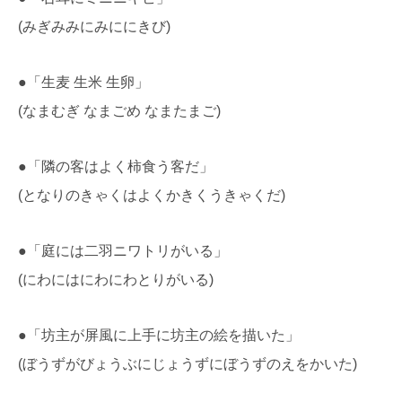
(みぎみみにみににきび)
●「生麦 生米 生卵」
(なまむぎ なまごめ なまたまご)
●「隣の客はよく柿食う客だ」
(となりのきゃくはよくかきくうきゃくだ)
●「庭には二羽ニワトリがいる」
(にわにはにわにわとりがいる)
●「坊主が屏風に上手に坊主の絵を描いた」
(ぼうずがびょうぶにじょうずにぼうずのえをかいた)