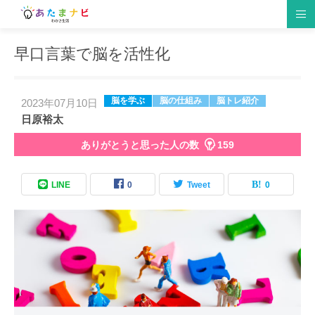
早口言葉で脳を活性化
脳の仕組み
脳トレゲーム
生活習慣
研究情報
趣味
クイズ
食材・レシピ
脳トレ紹介
イベント
仕事・勉強
脳を学ぶ
脳の仕組み
脳トレ紹介
2023年07月10日
日原裕太
ありがとうと思った人の数
159
LINE
0
Tweet
0