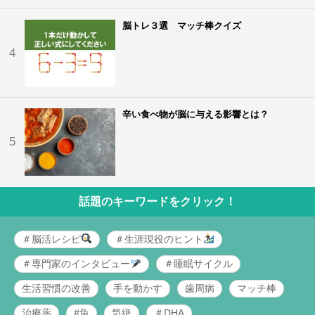
脳トレ３選 マッチ棒クイズ
4
辛い食べ物が脳に与える影響とは？
5
話題のキーワードをクリック！
＃脳活レシピ
＃生涯現役のヒント
＃専門家のインタビュー
＃睡眠サイクル
生活習慣の改善
手を動かす
歯周病
マッチ棒
治療薬
#魚
気絶
＃DHA