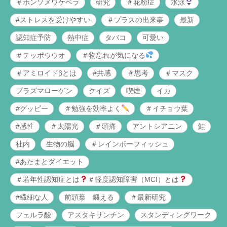
＃ホンソメワケベラ
研究
＃花粉症
水泳
#ストレスを受けやすい
＃プラスの出来事
最新
認知症予防
熱中症
タバコ
可愛い
＃テッポウウオ
＃物忘れが気になる
＃アミロイドβとは
#共感
＃思考
＃マスク
プラズマローゲン
クイズ
喫煙
イカ
#グッピー
＃勉強を効率よく
＃イチョウ葉
#感性
＃太陽光
＃頭痛
アントシアニン
鮭
社内
生物の脳
＃レインボーフィッシュ
#あたまとダイエット
＃若年性認知症とは
＃軽度認知障害（MCI）とは
#繊細な人
前頭葉 鍛える
＃最新研究
フェルラ酸
アスタキサンチン
スタンディングワーク