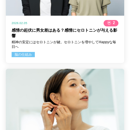
2
2026.02.05
感情の起伏に男女差はある？感情にセロトニンが与える影
響
精神の安定にはセロトニンが鍵。セロトニンを増やしてHappyな毎
日へ
脳の仕組み