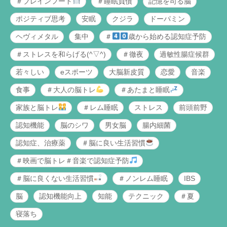
＃ブレインフード
＃睡眠負債
記憶を司る脳
ポジティブ思考
安眠
クジラ
ドーパミン
ヘヴィメタル
集中
＃
歳から始める認知症予防
＃ストレスを和らげる(^▽^)
＃徹夜
過敏性腸症候群
若々しい
eスポーツ
大脳新皮質
恋愛
音楽
食事
＃大人の脳トレ
＃あたまと睡眠
家族と脳トレ
＃レム睡眠
ストレス
前頭前野
認知機能
脳のシワ
男女脳
腸内細菌
認知症、治療薬
＃脳に良い生活習慣
＃映画で脳トレ＃音楽で認知症予防
＃脳に良くない生活習慣
＃ノンレム睡眠
IBS
脳
認知機能向上
知能
テクニック
＃夏
寝落ち