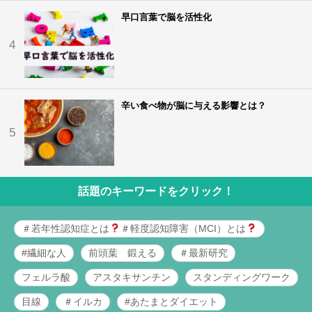
早口言葉で脳を活性化
4
辛い食べ物が脳に与える影響とは？
5
話題のキーワードをクリック！
＃若年性認知症とは
＃軽度認知障害（MCI）とは
#繊細な人
前頭葉 鍛える
＃最新研究
フェルラ酸
アスタキサンチン
スタンディングワーク
目線
＃イルカ
#あたまとダイエット