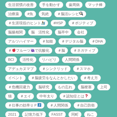
生活習慣の改善
手を動かす
歯周病
マッチ棒
治療薬
#魚
気絶
＃脳活レシピ
＃生涯現役のヒント
#HSP
＃ポジティブ
脳腸相関
脳 活性化
脳卒中
会社
アルツハイマー
＃知能
＃デジタル脳
＃DHA
＃
フルーツ
で抗酸化
＃脳
＃ネガティブ
BCI
活性化
リハビリ
人間関係
アデュカヌマブ
＃シンクリッド
＃スマホ
イベント
＃脳疲労をなんとかしたい
＃考え方
＃危機回避力
脳研究
もの忘れ
脳梗塞
上司
猫
＃エイ
中年太り
＃認知症とは
＃仕事の効率ＵＰ
＃人間関係
＃自己防衛
2021
記憶力低下
FASST
同町
ねこ