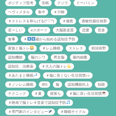
ポジティブ思考
安眠
クジラ
ドーパミン
ヘヴィメタル
集中
＃川柳
＃ストレスを和らげる(^▽^)
＃徹夜
過敏性腸症候群
若々しい
eスポーツ
大脳新皮質
恋愛
音楽
食事
＃
歳から始める認知症予防
家族と脳トレ
＃レム睡眠
ストレス
前頭前野
認知機能
脳のシワ
男女脳
腸内細菌
認知症、治療薬
＃大人の脳トレ
＃あたまと睡眠
＃脳に良くない生活習慣
＃ノンレム睡眠
IBS
脳
認知機能向上
知能
テクニック
＃夏
寝落ち
＃脳に良い生活習慣
＃映画で脳トレ＃音楽で認知症予防
＃専門家のインタビュー
＃睡眠サイクル