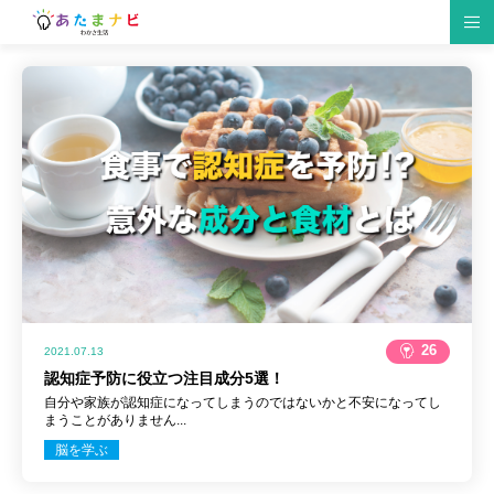
脳の仕組み
脳トレゲーム
生活習慣
研究情報
趣味
クイズ
食材・レシピ
脳トレ紹介
イベント
仕事・勉強
26
2021.07.13
認知症予防に役立つ注目成分5選！
自分や家族が認知症になってしまうのではないかと不安になってし
まうことがありません...
脳を学ぶ