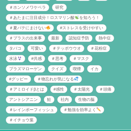
＃ホンソメワケベラ
研究
＃あたまに注目成分！ロスマリン酸
を知ろう！
＃夏バテにまけない
#ストレスを受けやすい
＃プラスの出来事
最新
認知症予防
熱中症
タバコ
可愛い
＃テッポウウオ
＃花粉症
水泳
#共感
＃思考
＃マスク
プラズマローゲン
クイズ
喫煙
イカ
#グッピー
＃物忘れが気になる
＃アミロイドβとは
#感性
＃太陽光
＃頭痛
アントシアニン
鮭
社内
生物の脳
＃レインボーフィッシュ
＃勉強を効率よく
＃イチョウ葉