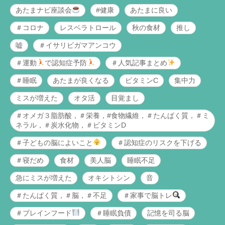
あたまナビ座談会
#健康
あたまに良い
＃コロナ
レスベラトロール
秋の食材
推し
嘘
＃イサリビガマアンコウ
＃運動
で認知症予防
＃人気記事まとめ
＃睡眠
あたまが良くなる
ビタミンC
集中力
ミスが増えた
オタ活
目覚まし
＃オメガ３脂肪酸，＃栄養，#食物繊維，＃たんぱく質，＃ミ
ネラル，＃炭水化物，＃ビタミンD
＃子どもの脳によいこと
＃認知症のリスクを下げる
＃寝だめ
食材
美人脳
睡眠不足
急にミスが増えた
オキシトシン
音
＃たんぱく質，＃脳，＃不足
＃家事で脳トレ
＃ブレインフード
＃睡眠負債
記憶を司る脳