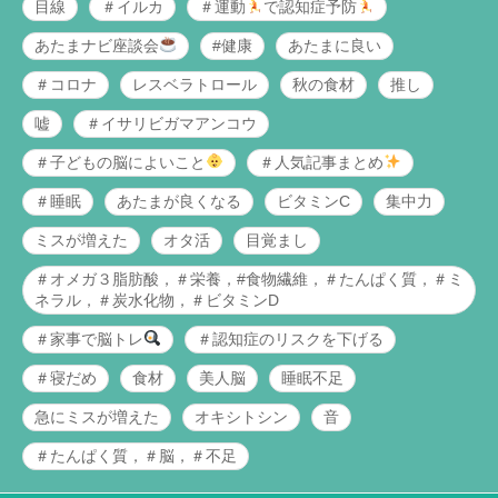
目線
＃イルカ
＃運動
で認知症予防
あたまナビ座談会
#健康
あたまに良い
＃コロナ
レスベラトロール
秋の食材
推し
嘘
＃イサリビガマアンコウ
＃子どもの脳によいこと
＃人気記事まとめ
＃睡眠
あたまが良くなる
ビタミンC
集中力
ミスが増えた
オタ活
目覚まし
＃オメガ３脂肪酸，＃栄養，#食物繊維，＃たんぱく質，＃ミ
ネラル，＃炭水化物，＃ビタミンD
＃家事で脳トレ
＃認知症のリスクを下げる
＃寝だめ
食材
美人脳
睡眠不足
急にミスが増えた
オキシトシン
音
＃たんぱく質，＃脳，＃不足