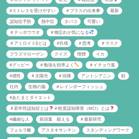
#ストレスを受けやすい
＃プラスの出来事
最新
認知症予防
熱中症
タバコ
可愛い
＃テッポウウオ
＃物忘れが気になる
＃アミロイドβとは
#共感
＃思考
＃マスク
プラズマローゲン
クイズ
喫煙
イカ
#グッピー
＃勉強を効率よく
＃イチョウ葉
#感性
＃太陽光
＃頭痛
アントシアニン
鮭
社内
生物の脳
＃レインボーフィッシュ
#あたまとダイエット
＃若年性認知症とは
＃軽度認知障害（MCI）とは
#繊細な人
前頭葉 鍛える
＃最新研究
フェルラ酸
アスタキサンチン
スタンディングワーク