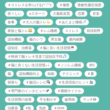
＃ストレスを和らげる(^▽^)
＃徹夜
過敏性腸症候群
若々しい
eスポーツ
大脳新皮質
恋愛
音楽
食事
＃大人の脳トレ
＃あたまと睡眠
家族と脳トレ
＃レム睡眠
ストレス
前頭前野
認知機能
脳のシワ
男女脳
腸内細菌
認知症、治療薬
＃脳に良い生活習慣
＃映画で脳トレ＃音楽で認知症予防
＃脳に良くない生活習慣
＃ノンレム睡眠
IBS
脳
認知機能向上
知能
テクニック
＃夏
寝落ち
＃脳活レシピ
＃生涯現役のヒント
＃専門家のインタビュー
＃睡眠サイクル
生活習慣の改善
手を動かす
歯周病
マッチ棒
治療薬
#魚
気絶
＃DHA