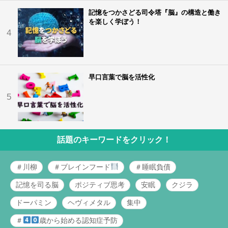
記憶をつかさどる司令塔『脳』の構造と働き
を楽しく学ぼう！
4
早口言葉で脳を活性化
5
話題のキーワードをクリック！
＃川柳
＃ブレインフード
＃睡眠負債
記憶を司る脳
ポジティブ思考
安眠
クジラ
ドーパミン
ヘヴィメタル
集中
＃
歳から始める認知症予防