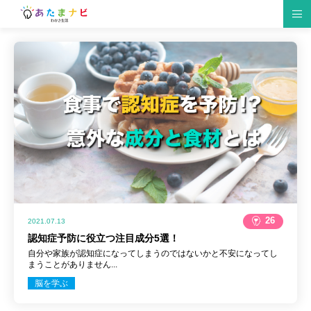
脳の仕組み
脳トレゲーム
生活習慣
研究情報
趣味
クイズ
食材・レシピ
脳トレ紹介
イベント
仕事・勉強
26
2021.07.13
認知症予防に役立つ注目成分5選！
自分や家族が認知症になってしまうのではないかと不安になってし
まうことがありません...
脳を学ぶ