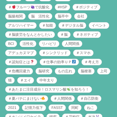
＃
フルーツ
で抗酸化
#HSP
＃ポジティブ
脳腸相関
脳 活性化
脳卒中
会社
アルツハイマー
＃知能
＃デジタル脳
イベント
＃脳疲労をなんとかしたい
＃脳
＃ネガティブ
BCI
活性化
リハビリ
人間関係
アデュカヌマブ
＃シンクリッド
＃スマホ
＃認知症とは
＃仕事の効率ＵＰ
＃考え方
＃危機回避力
脳研究
もの忘れ
脳梗塞
上司
猫
＃エイ
中年太り
＃あたまに注目成分！ロスマリン酸
を知ろう！
＃夏バテにまけない
＃人間関係
＃自己防衛
2021
記憶力低下
FASST
同町
ねこ
＃ホンソメワケベラ
研究
＃花粉症
水泳