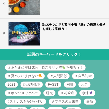
4
記憶をつかさどる司令塔『脳』の構造と働き
を楽しく学ぼう！
5
話題のキーワードをクリック！
＃あたまに注目成分！ロスマリン酸
を知ろう！
＃夏バテにまけない
＃人間関係
＃自己防衛
2021
記憶力低下
FASST
同町
ねこ
＃ホンソメワケベラ
研究
＃花粉症
水泳
#ストレスを受けやすい
＃プラスの出来事
最新