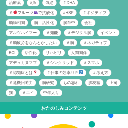
治療薬
#魚
気絶
＃DHA
＃
フルーツ
で抗酸化
#HSP
＃ポジティブ
脳腸相関
脳 活性化
脳卒中
会社
アルツハイマー
＃知能
＃デジタル脳
イベント
＃脳疲労をなんとかしたい
＃脳
＃ネガティブ
BCI
活性化
リハビリ
人間関係
アデュカヌマブ
＃シンクリッド
＃スマホ
＃認知症とは
＃仕事の効率ＵＰ
＃考え方
＃危機回避力
脳研究
もの忘れ
脳梗塞
上司
猫
＃エイ
中年太り
おたのしみコンテンツ