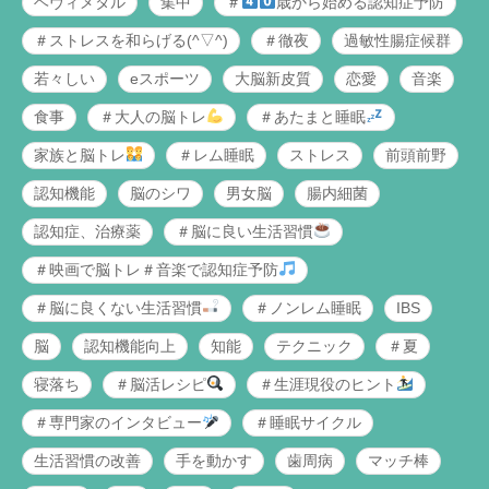
ヘヴィメタル
集中
＃
歳から始める認知症予防
＃ストレスを和らげる(^▽^)
＃徹夜
過敏性腸症候群
若々しい
eスポーツ
大脳新皮質
恋愛
音楽
食事
＃大人の脳トレ
＃あたまと睡眠
家族と脳トレ
＃レム睡眠
ストレス
前頭前野
認知機能
脳のシワ
男女脳
腸内細菌
認知症、治療薬
＃脳に良い生活習慣
＃映画で脳トレ＃音楽で認知症予防
＃脳に良くない生活習慣
＃ノンレム睡眠
IBS
脳
認知機能向上
知能
テクニック
＃夏
寝落ち
＃脳活レシピ
＃生涯現役のヒント
＃専門家のインタビュー
＃睡眠サイクル
生活習慣の改善
手を動かす
歯周病
マッチ棒