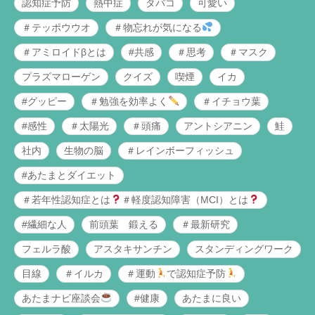
認知症予防
熱中症
タバコ
可愛い
＃テッポウウオ
＃物忘れが気になる
＃アミロイドβとは
#共感
＃思考
＃マスク
プラズマローゲン
クイズ
喫煙
イカ
#グッピー
＃勉強を効率よく
＃イチョウ葉
#感性
＃太陽光
＃頭痛
アントシアニン
鮭
社内
生物の脳
＃レインボーフィッシュ
#あたまとダイエット
＃若年性認知症とは
＃軽度認知障害（MCI）とは
#繊細な人
前頭葉 鍛える
＃最新研究
フェルラ酸
アスタキサンチン
スタンディングワーク
目線
＃イルカ
＃運動
で認知症予防
あたまナビ座談会
#健康
あたまに良い