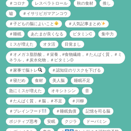
＃コロナ
レスベラトロール
秋の食材
推し
嘘
＃イサリビガマアンコウ
＃子どもの脳によいこと
＃人気記事まとめ
＃睡眠
あたまが良くなる
ビタミンC
集中力
ミスが増えた
オタ活
目覚まし
＃オメガ３脂肪酸，＃栄養，#食物繊維，＃たんぱく質，＃ミ
ネラル，＃炭水化物，＃ビタミンD
＃家事で脳トレ
＃認知症のリスクを下げる
＃寝だめ
食材
美人脳
睡眠不足
急にミスが増えた
オキシトシン
音
＃たんぱく質，＃脳，＃不足
＃川柳
＃ブレインフード
＃睡眠負債
記憶を司る脳
ポジティブ思考
安眠
クジラ
ドーパミン