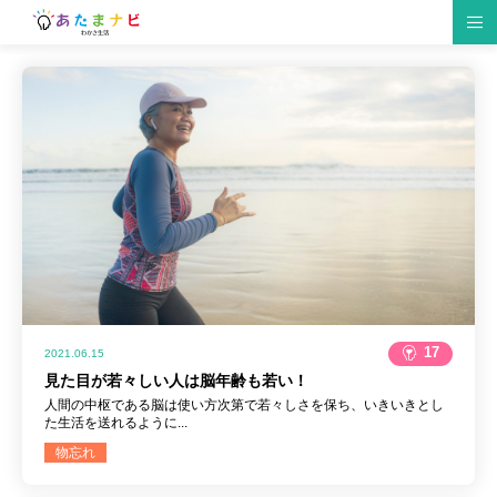
脳の仕組み
脳トレゲーム
生活習慣
研究情報
趣味
クイズ
食材・レシピ
脳トレ紹介
イベント
仕事・勉強
17
2021.06.15
見た目が若々しい人は脳年齢も若い！
人間の中枢である脳は使い方次第で若々しさを保ち、いきいきとし
た生活を送れるように...
物忘れ