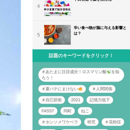
4
辛い食べ物が脳に与える影響と
は？
5
話題のキーワードをクリック！
＃あたまに注目成分！ロスマリン酸
を知
ろう！
＃夏バテにまけない
＃人間関係
＃自己防衛
2021
記憶力低下
FASST
同町
ねこ
＃ホンソメワケベラ
研究
＃花粉症