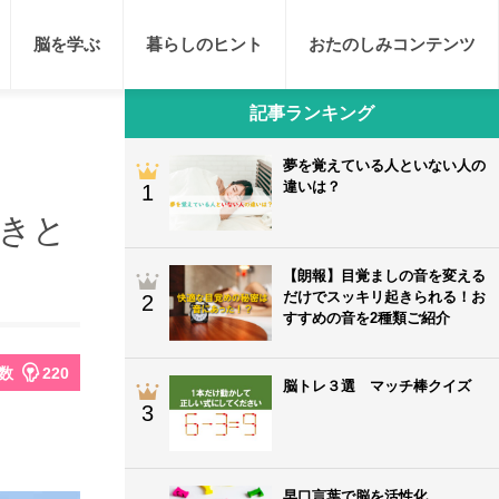
脳を学ぶ
暮らしのヒント
おたのしみコンテンツ
記事ランキング
夢を覚えている人といない人の
違いは？
1
働きと
【朗報】目覚ましの音を変える
だけでスッキリ起きられる！お
2
すすめの音を2種類ご紹介
数
220
脳トレ３選 マッチ棒クイズ
3
早口言葉で脳を活性化