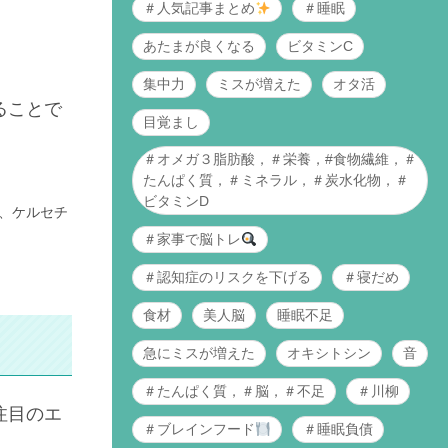
＃人気記事まとめ
＃睡眠
あたまが良くなる
ビタミンC
集中力
ミスが増えた
オタ活
ることで
目覚まし
＃オメガ３脂肪酸，＃栄養，#食物繊維，＃
たんぱく質，＃ミネラル，＃炭水化物，＃
ビタミンD
、ケルセチ
＃家事で脳トレ
＃認知症のリスクを下げる
＃寝だめ
食材
美人脳
睡眠不足
急にミスが増えた
オキシトシン
音
＃たんぱく質，＃脳，＃不足
＃川柳
注目のエ
＃ブレインフード
＃睡眠負債