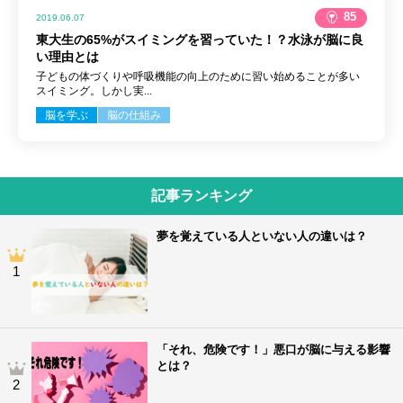
85
2019.06.07
東大生の65%がスイミングを習っていた！？水泳が脳に良
い理由とは
子どもの体づくりや呼吸機能の向上のために習い始めることが多い
スイミング。しかし実...
脳を学ぶ
脳の仕組み
記事ランキング
夢を覚えている人といない人の違いは？
1
「それ、危険です！」悪口が脳に与える影響
とは？
2