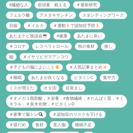
#繊細な人
前頭葉 鍛える
＃最新研究
フェルラ酸
アスタキサンチン
スタンディングワーク
目線
＃イルカ
＃運動
で認知症予防
あたまナビ座談会
#健康
あたまに良い
＃コロナ
レスベラトロール
秋の食材
推し
嘘
＃イサリビガマアンコウ
＃子どもの脳によいこと
＃人気記事まとめ
＃睡眠
あたまが良くなる
ビタミンC
集中力
ミスが増えた
オタ活
目覚まし
＃オメガ３脂肪酸，＃栄養，#食物繊維，＃たんぱく質，＃ミ
ネラル，＃炭水化物，＃ビタミンD
＃家事で脳トレ
＃認知症のリスクを下げる
＃寝だめ
食材
美人脳
睡眠不足