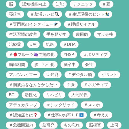
脳
認知機能向上
知能
テクニック
＃夏
寝落ち
＃脳活レシピ
＃生涯現役のヒント
＃専門家のインタビュー
＃睡眠サイクル
生活習慣の改善
手を動かす
歯周病
マッチ棒
治療薬
#魚
気絶
＃DHA
＃
フルーツ
で抗酸化
#HSP
＃ポジティブ
脳腸相関
脳 活性化
脳卒中
会社
アルツハイマー
＃知能
＃デジタル脳
イベント
＃脳疲労をなんとかしたい
＃脳
＃ネガティブ
BCI
活性化
リハビリ
人間関係
アデュカヌマブ
＃シンクリッド
＃スマホ
＃認知症とは
＃仕事の効率ＵＰ
＃考え方
＃危機回避力
脳研究
もの忘れ
脳梗塞
上司