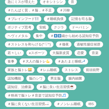
急にミスが増えた
オキシトシン
音
＃たんぱく質，＃脳，＃不足
＃川柳
＃ブレインフード
＃睡眠負債
記憶を司る脳
ポジティブ思考
安眠
クジラ
ドーパミン
ヘヴィメタル
集中
＃
歳から始める認知症予防
＃ストレスを和らげる(^▽^)
＃徹夜
過敏性腸症候群
若々しい
eスポーツ
大脳新皮質
恋愛
音楽
食事
＃大人の脳トレ
＃あたまと睡眠
家族と脳トレ
＃レム睡眠
ストレス
前頭前野
認知機能
脳のシワ
男女脳
腸内細菌
認知症、治療薬
＃脳に良い生活習慣
＃映画で脳トレ＃音楽で認知症予防
＃脳に良くない生活習慣
＃ノンレム睡眠
IBS