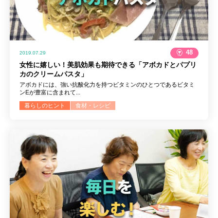
48
2019.07.29
女性に嬉しい！美肌効果も期待できる「アボカドとパプリ
カのクリームパスタ」
アボカドには、強い抗酸化力を持つビタミンのひとつであるビタミ
ンEが豊富に含まれて...
暮らしのヒント
食材・レシピ