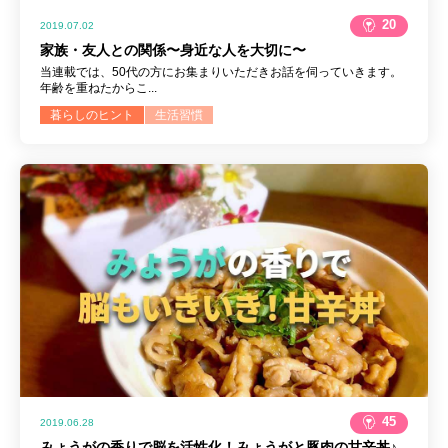
20
2019.07.02
家族・友人との関係〜身近な人を大切に〜
当連載では、50代の方にお集まりいただきお話を伺っていきます。
年齢を重ねたからこ...
暮らしのヒント
生活習慣
45
2019.06.28
みょうがの香りで脳を活性化！みょうがと豚肉の甘辛丼♪