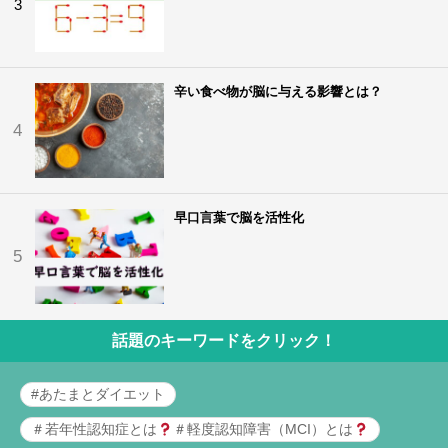
3
辛い食べ物が脳に与える影響とは？
4
早口言葉で脳を活性化
5
話題のキーワードをクリック！
#あたまとダイエット
＃若年性認知症とは
＃軽度認知障害（MCI）とは