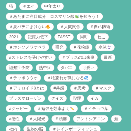
猫
＃エイ
中年太り
＃あたまに注目成分！ロスマリン酸
を知ろう！
＃夏バテにまけない
＃人間関係
＃自己防衛
2021
記憶力低下
FASST
同町
ねこ
＃ホンソメワケベラ
研究
＃花粉症
水泳
#ストレスを受けやすい
＃プラスの出来事
最新
認知症予防
熱中症
タバコ
可愛い
＃テッポウウオ
＃物忘れが気になる
＃アミロイドβとは
#共感
＃思考
＃マスク
プラズマローゲン
クイズ
喫煙
イカ
#グッピー
＃勉強を効率よく
＃イチョウ葉
#感性
＃太陽光
＃頭痛
アントシアニン
鮭
社内
生物の脳
＃レインボーフィッシュ