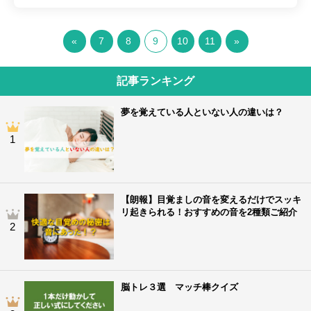
«
7
8
9
10
11
»
記事ランキング
夢を覚えている人といない人の違いは？
1
【朗報】目覚ましの音を変えるだけでスッキ
リ起きられる！おすすめの音を2種類ご紹介
2
脳トレ３選 マッチ棒クイズ