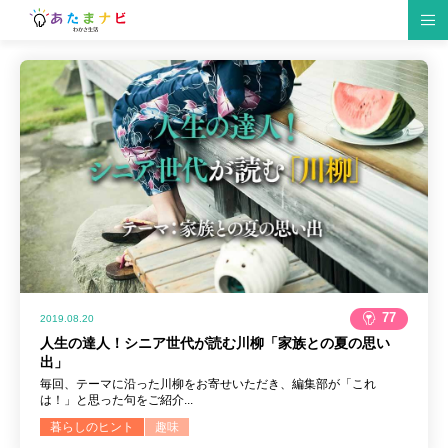
脳の仕組み
脳トレゲーム
生活習慣
研究情報
趣味
クイズ
食材・レシピ
脳トレ紹介
イベント
仕事・勉強
77
2019.08.20
人生の達人！シニア世代が読む川柳「家族との夏の思い
出」
毎回、テーマに沿った川柳をお寄せいただき、編集部が「これ
は！」と思った句をご紹介...
暮らしのヒント
趣味