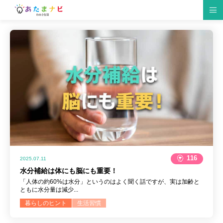
脳の仕組み
脳トレゲーム
生活習慣
研究情報
趣味
クイズ
食材・レシピ
脳トレ紹介
イベント
仕事・勉強
116
2025.07.11
水分補給は体にも脳にも重要！
「人体の約60%は水分」というのはよく聞く話ですが、実は加齢と
ともに水分量は減少...
暮らしのヒント
生活習慣