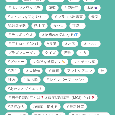
＃ホンソメワケベラ
研究
＃花粉症
水泳
#ストレスを受けやすい
＃プラスの出来事
最新
認知症予防
熱中症
タバコ
可愛い
＃テッポウウオ
＃物忘れが気になる
＃アミロイドβとは
#共感
＃思考
＃マスク
プラズマローゲン
クイズ
喫煙
イカ
#グッピー
＃勉強を効率よく
＃イチョウ葉
#感性
＃太陽光
＃頭痛
アントシアニン
鮭
社内
生物の脳
＃レインボーフィッシュ
#あたまとダイエット
＃若年性認知症とは
＃軽度認知障害（MCI）とは
#繊細な人
前頭葉 鍛える
＃最新研究