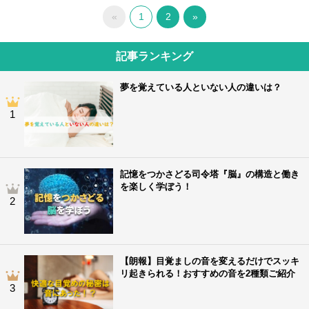
«
1
2
»
記事ランキング
夢を覚えている人といない人の違いは？
1
記憶をつかさどる司令塔『脳』の構造と働き
を楽しく学ぼう！
2
【朗報】目覚ましの音を変えるだけでスッキ
リ起きられる！おすすめの音を2種類ご紹介
3