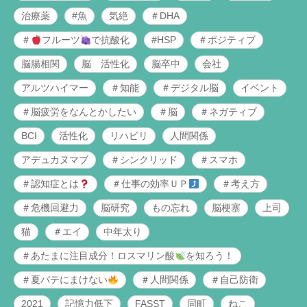
治療薬
#魚
気絶
＃DHA
＃
フルーツ
で抗酸化
#HSP
＃ポジティブ
脳腸相関
脳 活性化
脳卒中
会社
アルツハイマー
＃知能
＃デジタル脳
イベント
＃脳疲労をなんとかしたい
＃脳
＃ネガティブ
BCI
活性化
リハビリ
人間関係
アデュカヌマブ
＃シンクリッド
＃スマホ
＃認知症とは
＃仕事の効率ＵＰ
＃考え方
＃危機回避力
脳研究
もの忘れ
脳梗塞
上司
猫
＃エイ
中年太り
＃あたまに注目成分！ロスマリン酸
を知ろう！
＃夏バテにまけない
＃人間関係
＃自己防衛
2021
記憶力低下
FASST
同町
ねこ