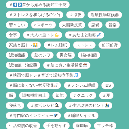
＃
歳から始める認知症予防
＃ストレスを和らげる(^▽^)
＃徹夜
過敏性腸症候群
若々しい
eスポーツ
大脳新皮質
恋愛
音楽
食事
＃大人の脳トレ
＃あたまと睡眠
家族と脳トレ
＃レム睡眠
ストレス
前頭前野
認知機能
脳のシワ
男女脳
腸内細菌
認知症、治療薬
＃脳に良い生活習慣
＃映画で脳トレ＃音楽で認知症予防
＃脳に良くない生活習慣
＃ノンレム睡眠
IBS
脳
認知機能向上
知能
テクニック
＃夏
寝落ち
＃脳活レシピ
＃生涯現役のヒント
＃専門家のインタビュー
＃睡眠サイクル
生活習慣の改善
手を動かす
歯周病
マッチ棒