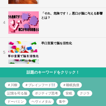
「それ、危険です！」悪口が脳に与える影響
とは？
4
早口言葉で脳を活性化
5
話題のキーワードをクリック！
＃川柳
＃ブレインフード
＃睡眠負債
記憶を司る脳
ポジティブ思考
安眠
クジラ
ドーパミン
ヘヴィメタル
集中