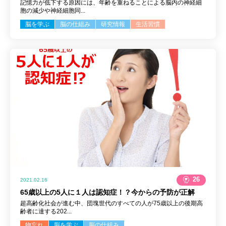
記憶力が低下する原因には、年齢を重ねることによる脳内の神経細
胞の減少や神経細胞同...
脳を学ぶ
脳の仕組み
研究情報
生活習慣
26
2021.02.16
65歳以上の5人に１人は認知症！？今からの予防が正解
超高齢化社会が進む中、団塊世代のすべての人が75歳以上の後期高
齢者に達する202...
物忘れ
脳を学ぶ
脳の仕組み