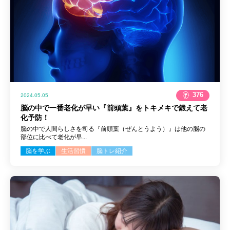
376
2024.05.05
脳の中で一番老化が早い『前頭葉』をトキメキで鍛えて老
化予防！
脳の中で人間らしさを司る『前頭葉（ぜんとうよう）』は他の脳の
部位に比べて老化が早...
脳を学ぶ
生活習慣
脳トレ紹介