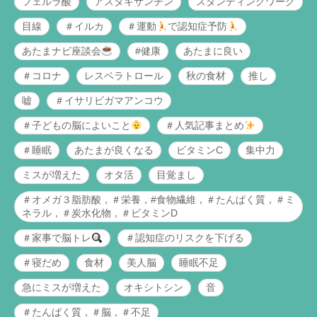
フェルラ酸
アスタキサンチン
スタンディングワーク
目線
＃イルカ
＃運動
で認知症予防
あたまナビ座談会
#健康
あたまに良い
＃コロナ
レスベラトロール
秋の食材
推し
嘘
＃イサリビガマアンコウ
＃子どもの脳によいこと
＃人気記事まとめ
＃睡眠
あたまが良くなる
ビタミンC
集中力
ミスが増えた
オタ活
目覚まし
＃オメガ３脂肪酸，＃栄養，#食物繊維，＃たんぱく質，＃ミ
ネラル，＃炭水化物，＃ビタミンD
＃家事で脳トレ
＃認知症のリスクを下げる
＃寝だめ
食材
美人脳
睡眠不足
急にミスが増えた
オキシトシン
音
＃たんぱく質，＃脳，＃不足